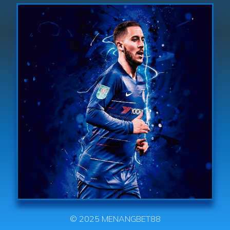
© 2025 MENANGBET88